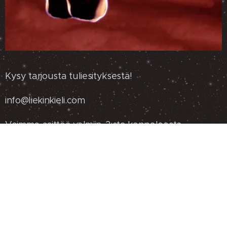
Kysy tarjousta tuliesityksestä!
info@liekinkieli.com
Voimme esittää valmiin, 3:sta kappaleesta
koostuvan n.15 min. kestävän esityksen, tai
räätälöidä esityksen tilaajan toiveiden mukaan.
Esitykseen vaaditaan n. 6x6 metrin kokoinen,
tasainen alue (hiekka, lyhyt nurmi tai asfaltti), jonka
läheisyydessä ei saa olla palavaa materiaalia.