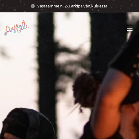
Vastaamme n. 2-3 arkipäivän kuluessa!