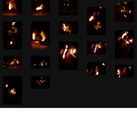
© 2021 LiekinKieli. Kaikki oikeudet pidätetään.